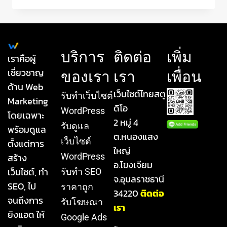
บริการ
ติดต่อ
เพิ่ม
เราคือผู้
เชี่ยวชาญ
ของเรา
เรา
เพื่อน
ด้าน Web
เว็บไซต์ไทยสตู
รับทําเว็บไซต์
Marketing
ดิโอ
WordPress
โดยเฉพาะ
2 หมู่ 4
รับดูแล
พร้อมดูแล
ต.หนองแสง
เว็บไซต์
ตั้งแต่การ
ใหญ่
สร้าง
WordPress
อ.โขงเจียม
เว็บไซต์, ทำ
รับทำ SEO
จ.อุบลราชธานี
SEO, ไป
ราคาถูก
34220
ติดต่อ
จนถึงการ
รับโฆษณา
เรา
ยิงแอด ให้
Google Ads