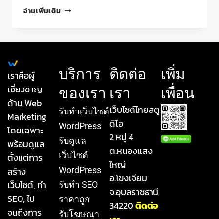
อ่านเพิ่มเติม
บริการ
ติดต่อ
เพิ่ม
เราคือผู้
เชี่ยวชาญ
ของเรา
เรา
เพื่อน
ด้าน Web
เว็บไซต์ไทยสตู
รับทําเว็บไซต์
Marketing
ดิโอ
WordPress
โดยเฉพาะ
2 หมู่ 4
รับดูแล
พร้อมดูแล
ต.หนองแสง
เว็บไซต์
ตั้งแต่การ
ใหญ่
สร้าง
WordPress
อ.โขงเจียม
เว็บไซต์, ทำ
รับทำ SEO
จ.อุบลราชธานี
SEO, ไป
ราคาถูก
34220
ติดต่อ
จนถึงการ
รับโฆษณา