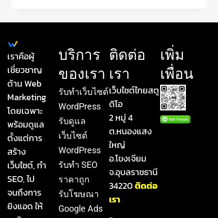
บริการ
ติดต่อ
เพิ่ม
เราคือผู้
เชี่ยวชาญ
ของเรา
เรา
เพื่อน
ด้าน Web
เว็บไซต์ไทยสตู
รับทําเว็บไซต์
Marketing
ดิโอ
WordPress
โดยเฉพาะ
2 หมู่ 4
รับดูแล
พร้อมดูแล
ต.หนองแสง
เว็บไซต์
ตั้งแต่การ
ใหญ่
สร้าง
WordPress
อ.โขงเจียม
เว็บไซต์, ทำ
รับทำ SEO
จ.อุบลราชธานี
SEO, ไป
ราคาถูก
34220
ติดต่อ
จนถึงการ
รับโฆษณา
เรา
ยิงแอด ให้
Google Ads