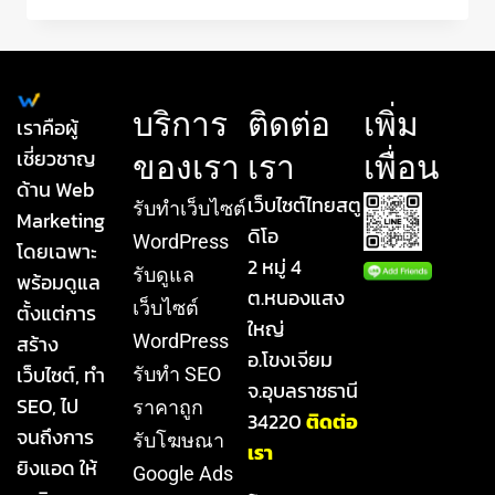
บริการ
ติดต่อ
เพิ่ม
เราคือผู้
เชี่ยวชาญ
ของเรา
เรา
เพื่อน
ด้าน Web
เว็บไซต์ไทยสตู
รับทําเว็บไซต์
Marketing
ดิโอ
WordPress
โดยเฉพาะ
2 หมู่ 4
รับดูแล
พร้อมดูแล
ต.หนองแสง
เว็บไซต์
ตั้งแต่การ
ใหญ่
สร้าง
WordPress
อ.โขงเจียม
เว็บไซต์, ทำ
รับทำ SEO
จ.อุบลราชธานี
SEO, ไป
ราคาถูก
34220
ติดต่อ
จนถึงการ
รับโฆษณา
เรา
ยิงแอด ให้
Google Ads