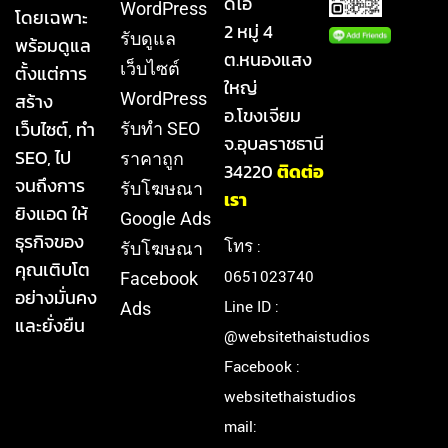
ดิโอ
WordPress
โดยเฉพาะ
2 หมู่ 4
รับดูแล
พร้อมดูแล
ต.หนองแสง
เว็บไซต์
ตั้งแต่การ
ใหญ่
สร้าง
WordPress
อ.โขงเจียม
เว็บไซต์, ทำ
รับทำ SEO
จ.อุบลราชธานี
SEO, ไป
ราคาถูก
34220
ติดต่อ
จนถึงการ
รับโฆษณา
เรา
ยิงแอด ให้
Google Ads
ธุรกิจของ
โทร :
รับโฆษณา
คุณเติบโต
0651023740
Facebook
อย่างมั่นคง
Line ID :
Ads
และยั่งยืน
@websitethaistudios
Facebook :
websitethaistudios
mail: